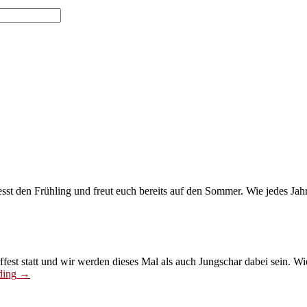
iesst den Frühling und freut euch bereits auf den Sommer. Wie jedes Ja
fest statt und wir werden dieses Mal als auch Jungschar dabei sein. Wi
«Otelfinger
ding
→
Dorffäscht
2026»