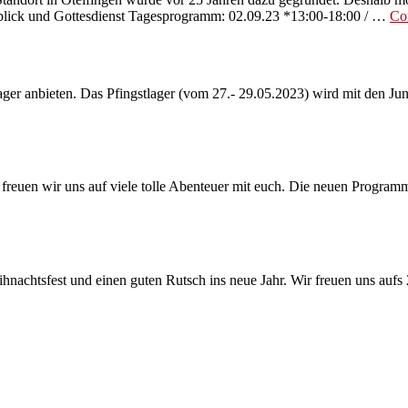
und
lick und Gottesdienst Tagesprogramm: 02.09.23 *13:00-18:00 / …
Co
wir
hoffen,
dass
ihr
alle
er anbieten. Das Pfingstlager (vom 27.- 29.05.2023) wird mit den Jun
gut
gestartet
seid.»
 freuen wir uns auf viele tolle Abenteuer mit euch. Die neuen Programm
nachtsfest und einen guten Rutsch ins neue Jahr. Wir freuen uns aufs 