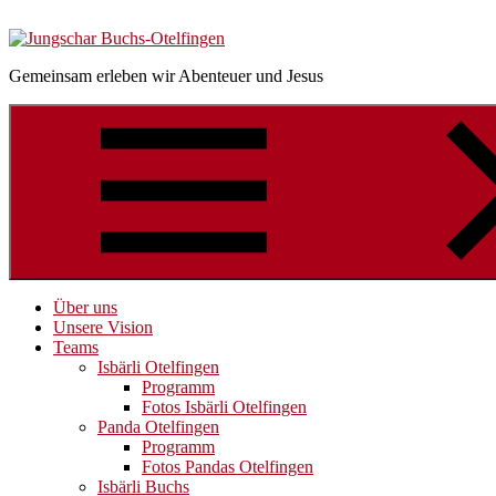
Skip
Skip
Skip
to
to
to
navigation
content
Footer
Gemeinsam erleben wir Abenteuer und Jesus
Über uns
Unsere Vision
Teams
Isbärli Otelfingen
Programm
Fotos Isbärli Otelfingen
Panda Otelfingen
Programm
Fotos Pandas Otelfingen
Isbärli Buchs