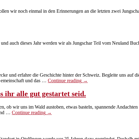
wollen wir noch einmal in den Erinnerungen an die letzten zwei Jungsch
»
t und auch dieses Jahr werden wir als Jungschar Teil vom Neuland Buch
scht»
e und erfahre die Geschichte hinter der Schweiz. Begleite uns auf d
«Eidgenossen»
r Gemeinschaft und das …
Continue reading
→
 ihr alle gut gestartet seid.
n, ob wir uns im Wald austoben, etwas basteln, spannende Andachten
«Das
 und …
Continue reading
→
alte
Jahr
ist
vorbei
 Standort in Otelfingen wurde vor 25 Jahren dazu gegründet. Deshalb m