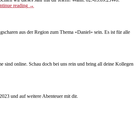
«60
ntinue reading
→
Jahre
Jungschar
Buchs
Jubiläum»
gscharen aus der Region zum Thema «Daniel» sein. Es ist für alle
e sind online. Schau doch bei uns rein und bring all deine Kollegen
2023 und auf weitere Abenteuer mit dir.