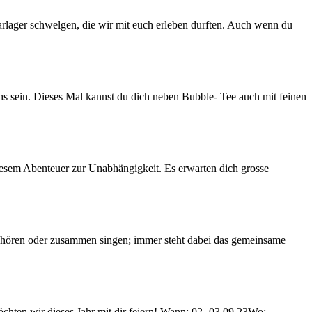
arlager schwelgen, die wir mit euch erleben durften. Auch wenn du
s sein. Dieses Mal kannst du dich neben Bubble- Tee auch mit feinen
iesem Abenteuer zur Unabhängigkeit. Es erwarten dich grosse
 hören oder zusammen singen; immer steht dabei das gemeinsame
öchten wir dieses Jahr mit dir feiern! Wann: 02.-03.09.23Wo: