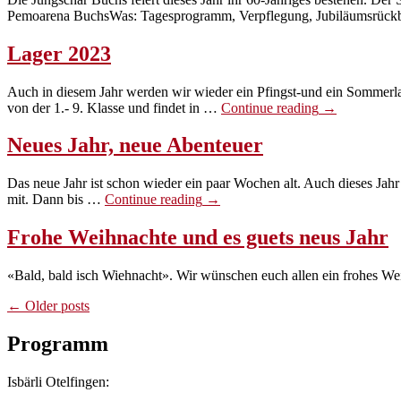
Pemoarena BuchsWas: Tagesprogramm, Verpflegung, Jubiläumsrückb
Lager 2023
Auch in diesem Jahr werden wir wieder ein Pfingst-und ein Sommerlag
«Lager
von der 1.- 9. Klasse und findet in …
Continue reading
→
2023»
Neues Jahr, neue Abenteuer
Das neue Jahr ist schon wieder ein paar Wochen alt. Auch dieses Jahr
«Neues
mit. Dann bis …
Continue reading
→
Jahr,
neue
Frohe Weihnachte und es guets neus Jahr
Abenteuer»
«Bald, bald isch Wiehnacht». Wir wünschen euch allen ein frohes Weih
Beitragsnavigation
← Older posts
Programm
Isbärli Otelfingen: