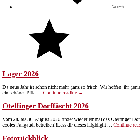
Lager 2026
Da neue Jahr ist schon nicht mehr ganz so frisch. Wir hoffen, ihr gen
«Lager
ein schönes Pfila …
Continue reading
→
2026»
Otelfinger Dorffäscht 2026
Vom 28. bis 30. August 2026 findet wieder einmal das Otelfinger Dorf
cooles Fallgaudi betreiben!!Lass dir dieses Highlight …
Continue rea
Fotorückblick