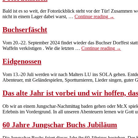
Bald ist es so weit, der Fotorückblick steht vor der Tür! Zusammen 
«Fotorückblick
nicht in einem Lager dabei warst, …
Continue reading
→
Buchserfäscht
Vom 20.-22. September 2024 findet wieder das Buchser Dorffest stat
«Buchserfä
Waffeln verköstigen . Wie die letzten …
Continue reading
→
Eidgenossen
Vom 13.-20 Juli werden wir nach Malters LU ins SOLA gehen. Entdeck
Abenteuer, mit Geländespielen, Sportturnieren, Lieder singen, gute
Das alte Jahr ist vorbei und wir hoffen, dass
Ob wir an einem Jungschar-Nachmittag baden gehen oder Mr.X spiele
Erlebnis im Vordergrund. In all unseren Abenteuern lernen wir Gott
60 Jahre Jungschar Buchs Jubiläum
Die Jungschar Buchs feiert dieses Jahr ihr 60-Jähriges bestehen. Der