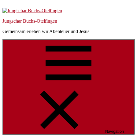
Skip
Skip
Skip
to
to
to
navigation
content
Footer
Jungschar Buchs-Otelfingen
Gemeinsam erleben wir Abenteuer und Jesus
Navigation