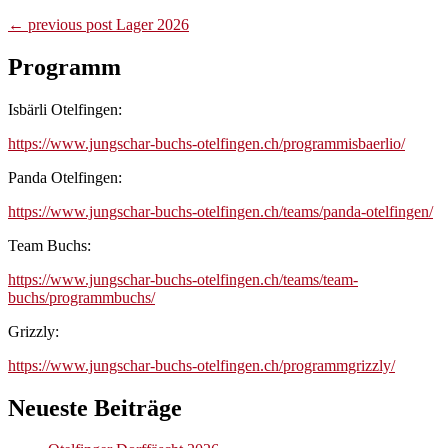
Continue
← previous post
Lager 2026
Reading
Programm
Isbärli Otelfingen:
https://www.jungschar-buchs-otelfingen.ch/programmisbaerlio/
Panda Otelfingen:
https://www.jungschar-buchs-otelfingen.ch/teams/panda-otelfingen/
Team Buchs:
https://www.jungschar-buchs-otelfingen.ch/teams/team-
buchs/programmbuchs/
Grizzly:
https://www.jungschar-buchs-otelfingen.ch/programmgrizzly/
Neueste Beiträge