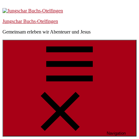
Skip
Skip
Skip
to
to
to
navigation
content
Footer
Jungschar Buchs-Otelfingen
Gemeinsam erleben wir Abenteuer und Jesus
Navigation