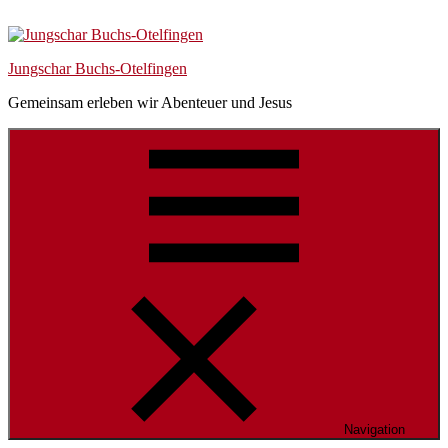
Skip
Skip
Skip
to
to
to
navigation
content
Footer
Jungschar Buchs-Otelfingen
Gemeinsam erleben wir Abenteuer und Jesus
Navigation