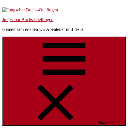
Skip
Skip
Skip
to
to
to
navigation
content
Footer
Jungschar Buchs-Otelfingen
Gemeinsam erleben wir Abenteuer und Jesus
Navigation